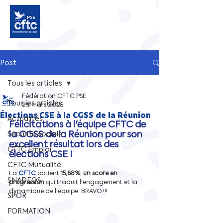
Post
Tous les articles
Fédération CFTC PSE
Tous les articles
29 mars 2025
Élections CSE à la CGSS de la Réunion
Actualités
Félicitations à l'équipe CFTC de 
la CGSS de la Réunion pour son 
Sécurite sociale
excellent résultat lors des 
CFTC Emploi
élections CSE !
CFTC Mutualité
La 
CFTC
 obtient 
15,68%
, 
un score en 
SNADEOS
progression
 qui traduit l'engagement et la 
dynamique de l'équipe. BRAVO !!!
SPOR
FORMATION