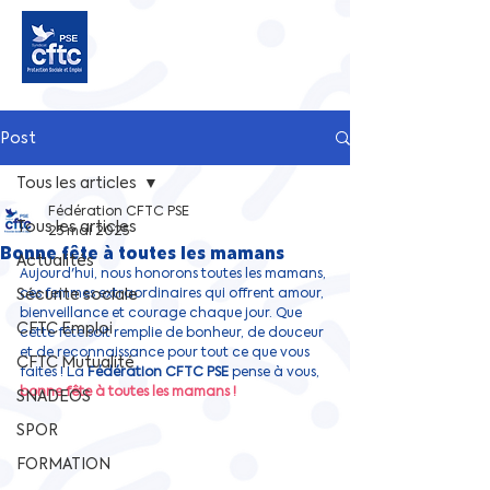
Post
Tous les articles
Fédération CFTC PSE
Tous les articles
25 mai 2025
Bonne fête à toutes les mamans
Actualités
Aujourd'hui, nous honorons
toutes les mamans,
Sécurite sociale
ces femmes extraordinaires qui offrent amour, 
bienveillance et courage chaque jour. Que 
CFTC Emploi
cette fête soit remplie de bonheur, de douceur 
et de reconnaissance pour tout ce que vous 
CFTC Mutualité
faites !
La
Fédération CFTC PSE
pense à vous, 
bonne fête à toutes les mamans !
SNADEOS
SPOR
FORMATION