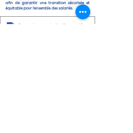
afin de garantir une transition sécurisée et 
équitable pour l’ensemble des salariés.
Compte-rendu de l'INC Maladie du 28 février 20
.pdf
Télécharger PDF • 734KB
Actualités
Sécurite sociale
Posts récents
Voir tout