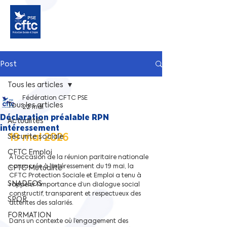
Post
Tous les articles
Fédération CFTC PSE
Tous les articles
22 mai
Déclaration préalable RPN
Actualités
intéressement
19 mai 2026  
Sécurite sociale
CFTC Emploi
À l’occasion de la réunion paritaire nationale 
consacrée à l’intéressement du 19 mai, la 
CFTC Mutualité
CFTC Protection Sociale et Emploi a tenu à 
SNADEOS
rappeler l’importance d’un dialogue social 
constructif, transparent et respectueux des 
SPOR
attentes des salariés.
FORMATION
Dans un contexte où l’engagement des 