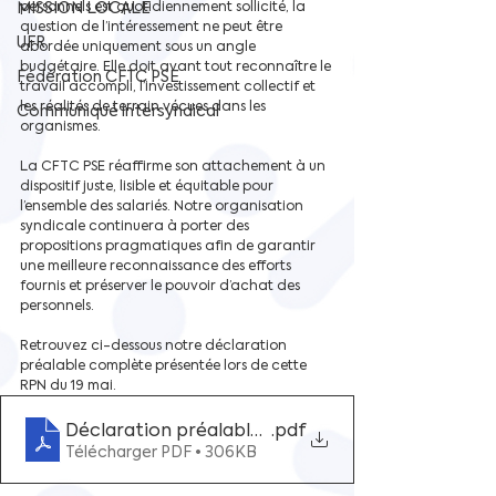
MISSION LOCALE
personnels est quotidiennement sollicité, la 
question de l’intéressement ne peut être 
UFR
abordée uniquement sous un angle 
budgétaire. Elle doit avant tout reconnaître le 
Fédération CFTC PSE
travail accompli, l’investissement collectif et 
les réalités de terrain vécues dans les 
Communiqué intersyndical
organismes.
La CFTC PSE réaffirme son attachement à un 
dispositif juste, lisible et équitable pour 
l’ensemble des salariés. Notre organisation 
syndicale continuera à porter des 
propositions pragmatiques afin de garantir 
une meilleure reconnaissance des efforts 
fournis et préserver le pouvoir d’achat des 
personnels.
Retrouvez ci-dessous notre déclaration 
préalable complète présentée lors de cette 
RPN du 19 mai. 
Déclaration préalable RPN Intéressement du 19 
.pdf
Télécharger PDF • 306KB