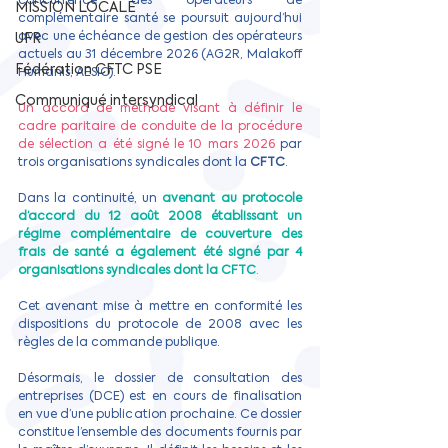
concurrence des opérateurs de 
MISSION LOCALE
complémentaire santé se poursuit aujourd’hui 
avec une échéance de gestion des opérateurs 
UFR
actuels au 31 décembre 2026 (AG2R, Malakoff 
Fédération CFTC PSE
Humanis, AESIO).
Communiqué intersyndical
Un accord de méthode visant à définir le 
cadre paritaire de conduite de la procédure 
de sélection a été signé le 10 mars 2026 
par 
trois organisations syndicales dont la 
CFTC
.
Dans la continuité, un 
avenant au protocole 
d’accord du 12 août 2008 établissant un 
régime complémentaire de couverture des 
frais de santé a également été signé par 4 
organisations syndicales dont la CFTC
.
Cet avenant mise à mettre en conformité les 
dispositions du protocole de 2008 avec les 
règles de la commande publique.
Désormais, le dossier de consultation des 
entreprises (DCE) est en cours de finalisation 
en vue d’une publication prochaine. Ce dossier 
constitue l’ensemble des documents fournis par 