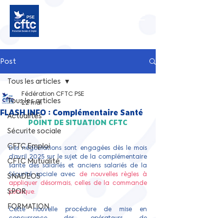
Post
Tous les articles
Fédération CFTC PSE
Tous les articles
22 mai
FLASH INFO : Complémentaire Santé
Actualités
POINT DE SITUATION CFTC
Sécurite sociale
CFTC Emploi
Des négociations sont engagées dès le mois 
d’avril 2025 sur le sujet de la complémentaire 
CFTC Mutualité
santé des salariés et anciens salariés de la 
Sécurité sociale avec 
de nouvelles règles à 
SNADEOS
appliquer désormais, celles de la commande 
SPOR
publique.
FORMATION
Cette nouvelle procédure de mise en 