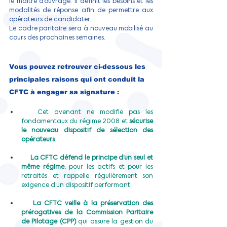
le maître d’ouvrage. Il définit les besoins et les 
modalités de réponse afin de permettre aux 
opérateurs de candidater.
Le cadre paritaire sera à nouveau mobilisé au 
cours des prochaines semaines.
Vous pouvez retrouver ci-dessous les 
principales raisons qui ont conduit la 
CFTC à engager sa signature :
Ø  
Cet avenant ne modifie pas les 
fondamentaux du régime 2008 et 
sécurise 
le nouveau dispositif de sélection des 
opérateurs
.
Ø  
La CFTC défend le principe d’un seul et 
même régime,
 pour les actifs et pour les 
retraités et rappelle régulièrement son 
exigence d’un dispositif performant
Ø  
La CFTC veille à la préservation des 
prérogatives de la Commission Paritaire 
de Pilotage (CPP) 
qui assure la gestion du 