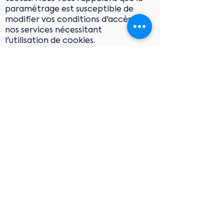
paramétrage est susceptible de
modifier vos conditions d'accès à
nos services nécessitant
l'utilisation de cookies.
Pour plus d'informations sur les
cookies, vous pouvez vous
rendre sur le site de la CNIL, à
cette adresse :
https://www.cnil.fr/fr/cookies-
les-outils-pour-les-maitriser
Retour
Inscrivez vous à notre
newsletter