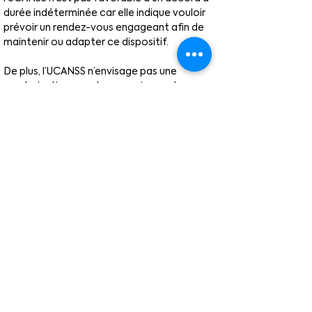
durée indéterminée car elle indique vouloir 
prévoir un rendez-vous engageant afin de 
maintenir ou adapter ce dispositif.
De plus, l’UCANSS n’envisage pas une 
revalorisation pour les organismes de 
« petites tailles » car cela devrait être revue 
dans le cadre de la classification.
Le SNADEOS CFTC, entre autres, demande 
tout de même la revoyure des propositions 
de l'UCANSS compte tenu des propositions 
faites.
Déclaration du SNADEOS CFTC
Déclaration SNADEOS RPN DCF 24 01 2023
.doc
Télécharger DOC • 36KB