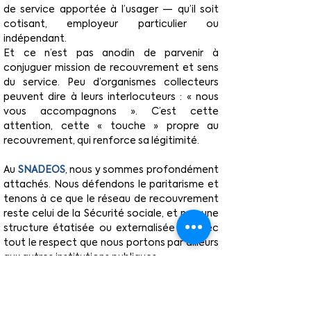
de service apportée à l’usager — qu’il soit 
cotisant, employeur particulier ou 
indépendant.
Et ce n’est pas anodin de parvenir à 
conjuguer mission de recouvrement et sens 
du service. Peu d’organismes collecteurs 
peuvent dire à leurs interlocuteurs : « nous 
vous accompagnons ». C’est cette 
attention, cette « touche » propre au 
recouvrement, qui renforce sa légitimité.
Au 
SNADEOS
, nous y sommes profondément 
attachés. Nous défendons le paritarisme et 
tenons à ce que le réseau de recouvrement 
reste celui de la Sécurité sociale, et non une 
structure étatisée ou externalisée — avec 
tout le respect que nous portons par ailleurs 
aux autres institutions publiques.
Cette spécificité, cette qualité, ce n’est pas 
le fruit du hasard, mais le résultat du travail 