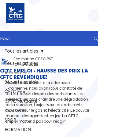
Post
Tous les articles
Fédération CFTC PSE
Tous les articles
10 mars 2022
CFTC EMPLOI : HAUSSE DES PRIX LA
Actualités
CFTC REVENDIQUE!
Sécurite sociale
Face à l'inflation et à la crise russo-
ukrainienne, nous avons tous constaté de 
CFTC Emploi
fortes hausses des prix des carburants. Les 
perspectives font craindre une dégradation 
CFTC Mutualité
de la situation, toujours sur les carburants, 
SNADEOS
mais aussi sur le gaz et l'électricité. Le pouvoir 
d'achat des agents est en jeu. La CFTC 
SPOR
Emploi n'attend pas pour réagir !
FORMATION