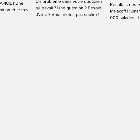
Un problème dans votre quotidien
APICIL ! Une
Résultats des é
au travail ? Une question ? Besoin
cation et le travail
Malakoff Human
d'aide ? Vous n'êtes pas seul(e) !
es fruits.
000 salariés : 
et 12 élus.