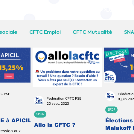
LITE
ACTEURS DU LIEN SOCIAL
CFTC EMPLOI
UFR
sociale
CFTC Emploi
CFTC Mutualité
SN
n CFTC PSE
Communiqué intersyndical
TC PSE
Fédérati
Fédération CFTC PSE
8 juin 20
20 sept. 2023
SPOR
SPOR
SE à APICIL
Élections
Allo la CFTC ?
Malakoff
ression aux