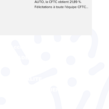
AUTO, la CFTC obtient 21,89 %.
Félicitations à toute l'équipe CFTC
pour ce très beau score !
Accueil
SNADEOS
SPOR
MUTUALITE
ACTEURS DU LIEN SOCIAL
CFTC EMPLOI