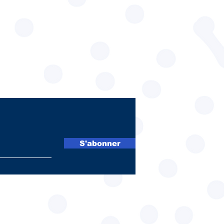
S'abonner
res