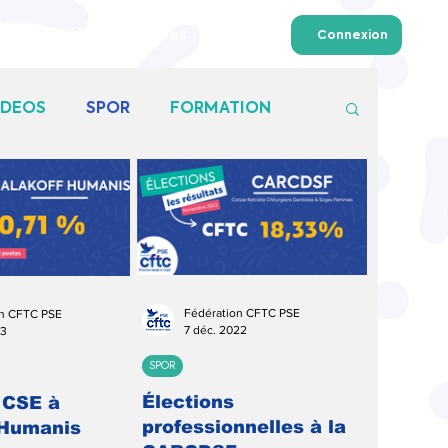
Formations fédérales
Plus
Connexion
ADEOS
SPOR
FORMATION
Fédération CFTC PSE
on CFTC PSE
7 déc. 2022
23
SPOR
Élections
 CSE à
professionnelles à la
 Humanis