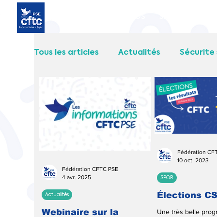
Accueil
SNADEOS
SPOR
MUTUA
Tous les articles
Actualités
Sécurite 
MISSION LOCALE
UFR
Fédératio
Fédération CF
10 oct. 2023
Fédération CFTC PSE
4 avr. 2025
SPOR
Élections C
Actualités
Webinaire sur la
Une très belle prog