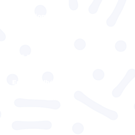
UFR
Formations fédérales
Nous connaitre
Nous rejoindre
Nos partenaires
BONS PLANS
Espace adhérent