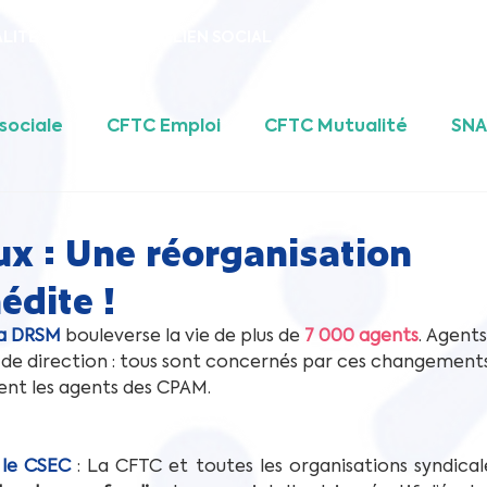
LITE
ACTEURS DU LIEN SOCIAL
CFTC EMPLOI
UFR
sociale
CFTC Emploi
CFTC Mutualité
SN
ALE
UFR
Fédération CFTC PSE
x : Une réorganisation
édite !
la DRSM
bouleverse la vie de plus de 
7 000 agents
. Agents,
s de direction : tous sont concernés par ces changements
nt les agents des CPAM.
 le CSEC
: La CFTC et toutes les organisations syndicale