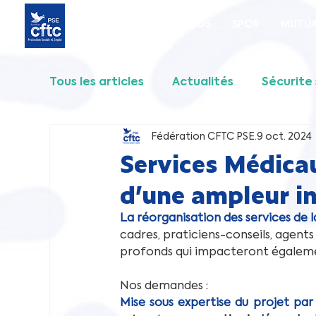
Accueil
SNADEOS
SPOR
MUTUA
Tous les articles
Actualités
Sécurite 
Fédération CFTC PSE
9 oct. 2024
SPOR
FORMATION
MISSION LOC
Services Médicau
d’une ampleur in
Communiqué intersyndical
La réorganisation des services de 
cadres, praticiens-conseils, agent
profonds qui impacteront égaleme
Nos demandes :
Mise sous expertise du projet par