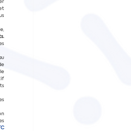
r 
et 
s 
, 
s.
s 
u 
e 
e 
f 
s 
s 
n 
s 
C 