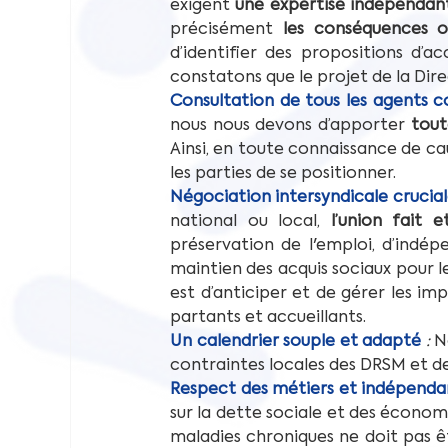
exigent 
une expertise indépendan
précisément 
les conséquences or
d’identifier des propositions d’
constatons que le projet de la Dire
Consultation de tous les agents 
nous nous devons d’apporter 
tout
Ainsi, en toute connaissance de ca
les parties de se positionner.
Négociation intersyndicale crucia
national ou local, 
l’union fait 
préservation de l'emploi, d’indép
maintien des acquis sociaux pour l
est d’anticiper et de gérer les i
partants et accueillants.
Un calendrier souple et adapté
: 
N
contraintes locales des DRSM et de
Respect des métiers et indépenda
sur la dette sociale et des économie
maladies chroniques ne doit pas ê