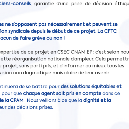
iens-conseils
, garantie d’une prise de décision éthique
les ne s’opposent pas nécessairement et peuvent se 
ion syndicale depuis le début de ce projet. La CFTC 
hacun de faire grève ou non !
pertise de ce projet en CSEC CNAM EP : c’est selon nous
cette réorganisation nationale d’ampleur. Cela permettr
rojet, sans parti pris, et d’informer au mieux tous les 
 vision non dogmatique mais claire de leur avenir.
ntinuera de se battre pour 
des solutions équitables et 
t pour que 
chaque agent soit pris en compte
 dans ce 
 de la CPAM
.  Nous veillons à ce que la 
dignité et la 
ur des décisions prises.