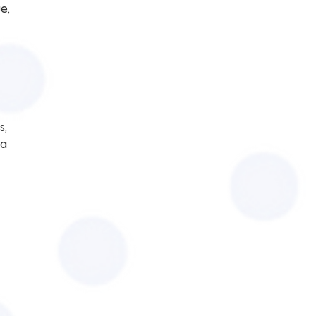
, 
, 
a 