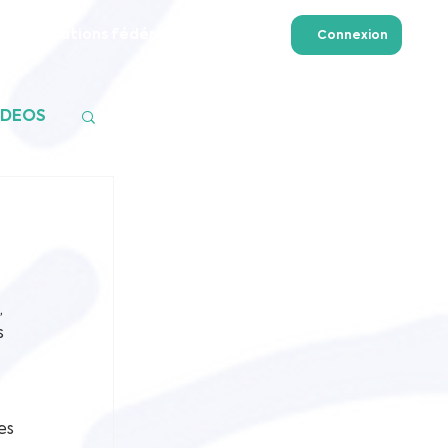
Formations fédérales
Plus
Connexion
ADEOS
 
 
s 