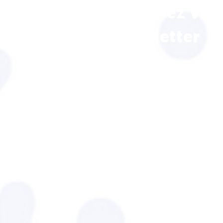
Inscrivez vou
newsletter
INC AT-MP
IN