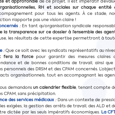
te et approfondie
 de ce projet. Il est impératif d’évalue
ganisationnelles, RH et sociales sur chaque entité
 
accompagnement pour tous les agents. À ce stade, nou
ction n’apporte pas une vision claire !
concernés
: 
En tant qu’organisation syndicale responsable
e la transparence sur ce dossier
à l’ensemble des agent
use, les résultats de cette expertise permettront à toute
le
: 
Que ce soit avec les syndicats représentatifs au nivea
et fera la force
 pour garantir des mesures claires d
endance et de bonnes conditions de travail, ainsi que l
es personnels des DRSM et des CPAM concernés. L’objecti
mpacts organisationnels, tout en accompagnant les agent
ous demandons 
un calendrier flexible
, tenant compte de
s CPAM, sans précipitation.
nce des services médicaux
: 
Dans un contexte de pressio
s exigées, la gestion des arrêts de travail, des ALD et de
tre dictée par les seuls impératifs économiques. 
La CFT