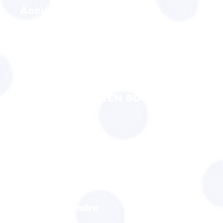
Accueil
SNADEOS
SPOR
MUTUALITE
ACTEURS DU LIEN SOCIAL
CFTC EMPLOI
UFR
Formations fédérales
Nous connaitre
Nous rejoindre