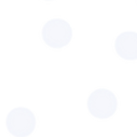
s à notre
C Famille
INC Maladie