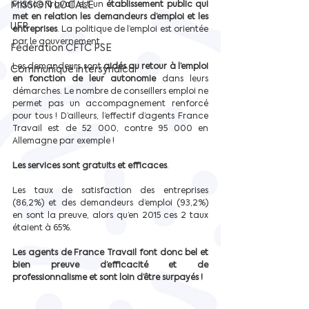
MISSION LOCALE
France Travail est un 
établissement public qui 
met en relation les demandeurs d’emploi et les 
UFR
entreprises
. La politique de l’emploi est orientée 
par le gouvernement.
Fédération CFTC PSE
Les demandeurs sont 
aidés au retour à l’emploi 
Communiqué intersyndical
en fonction de leur autonomie 
dans leurs 
démarches. Le nombre de conseillers emploi ne 
permet pas un accompagnement renforcé 
pour tous ! D’ailleurs, l’effectif d’agents France 
Travail est de 52 000, contre 95 000 en 
Allemagne par exemple !
Les services sont gratuits et efficaces
. 
Les taux de satisfaction des entreprises 
(86,2%) et des demandeurs d’emploi (93,2%) 
en sont la preuve, alors qu’en 2015 ces 2 taux 
étaient à 65%. 
Les agents de France Travail font donc bel et 
bien preuve d’efficacité et de 
professionnalisme et sont loin d’être surpayés !