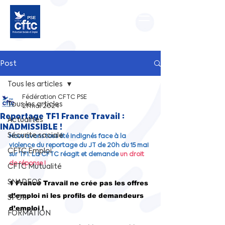
Post
Tous les articles
Fédération CFTC PSE
Tous les articles
21 mai 2024
Reportage TF1 France Travail :
Actualités
INADMISSIBLE !
Sécurite sociale
Nous avons tous été indignés face à la 
violence du reportage du JT de 20h du 15 mai 
CFTC Emploi
sur TF1. La CFTC réagit et demande 
un droit 
de réponse !
CFTC Mutualité
SNADEOS
1 France Travail ne crée pas les offres 
d’emploi ni les profils de demandeurs 
SPOR
d’emploi !
FORMATION