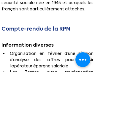
sécurité sociale née en 1945 et auxquels les 
français sont particulièrement attachés.
Compte-rendu de la RPN
Information diverses
Organisation en février d’une réunion 
d’analyse des offres pour choisir 
l’opérateur épargne salariale
Les Textes avec revalorisation 
paramétrée ( frais de repas à 28,60 
euros, abondement PERCOLI à 36,89 
euros , indemnité télétravail à 3,11 euros 
…….) seront diffusés pour 
signature par 
les OS pour le 31 janvier 
.
Organisation fin année 2024 des élections 
CPNI à priori en novembre 2024