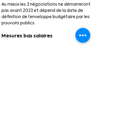
Au mieux les 3 négociations ne démarreront 
pas avant 2023 et dépend de la date de 
définition de l’enveloppe budgétaire par les 
pouvoirs publics.
Mesures bas salaires
Le calcul s’effectue à partir du coefficient 
développé (rémunération pérenne en socle 
) : soit le coefficient de qualification, les 
points d’expérience et de compétences.
Il s’agit de garantir un niveau équivalent au 
SMIC avec un système de paliers dégressifs 
par coefficients.
La dégressivité appliquée est douce, de 2 
points (14 à 2 points par tranche de 5 points 
de coefficient de 222 à 254,6)
La date d’effet sera rétroactive au 1 er 