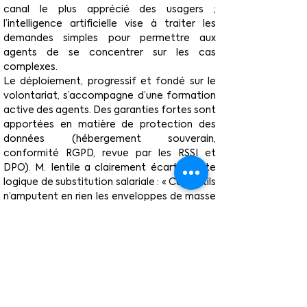
canal le plus apprécié des usagers ; 
l’intelligence artificielle vise à traiter les 
demandes simples pour permettre aux 
agents de se concentrer sur les cas 
complexes.
Le déploiement, progressif et fondé sur le 
volontariat, s’accompagne d’une formation 
active des agents. Des garanties fortes sont 
apportées en matière de protection des 
données (hébergement souverain, 
conformité RGPD, revue par les RSSI et 
DPO). M. Ientile a clairement écarté toute 
logique de substitution salariale : « Ces outils 
n’amputent en rien les enveloppes de masse 
salariale du réseau. »
Créer du sens et du service dans une mission 
de collecte, contrainte inhérente de la 
branche.
Le Directeur Général a rappelé la singularité 
de la branche recouvrement : collecter des 
cotisations tout en offrant un service. Une 