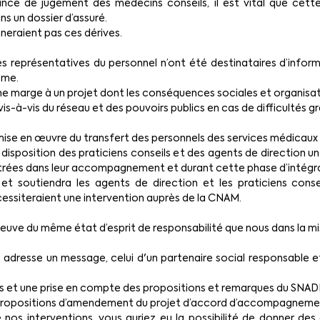
ance de jugement des médecins conseils, il est vital que cett
ns un dossier d’assuré.
neraient pas ces dérives. 
nces représentatives du personnel n’ont été destinataires d’informa
ème.
ne marge à un projet dont les conséquences sociales et organisat
s-à-vis du réseau et des pouvoirs publics en cas de difficultés gr
ise en œuvre du transfert des personnels des services médicaux
à disposition des praticiens conseils et des agents de direction un
ontrées dans leur accompagnement et durant cette phase d’intégr
ns et soutiendra les agents de direction et les praticiens conse
nécessiteraient une intervention auprès de la CNAM. 
uve du même état d’esprit de responsabilité que nous dans la m
adresse un message, celui d'un partenaire social responsable et
 et une prise en compte des propositions et remarques du SNA
 propositions d’amendement du projet d’accord d’accompagnement
 nos interventions, vous auriez eu la possibilité de donner des