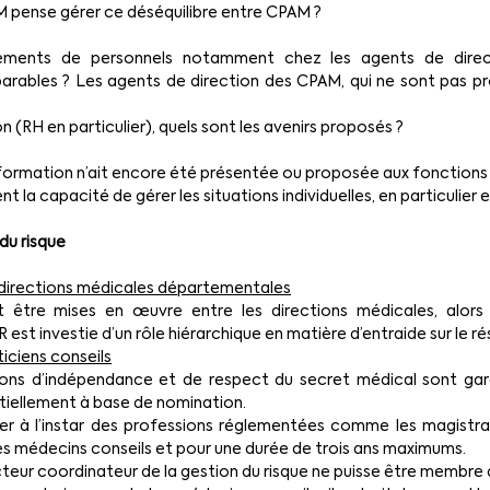
pense gérer ce déséquilibre entre CPAM ?
ements de personnels notamment chez les agents de dire
rables ? Les agents de direction des CPAM, qui ne sont pas pro
 (RH en particulier), quels sont les avenirs proposés ?
une formation n’ait encore été présentée ou proposée aux fonctions
nt la capacité de gérer les situations individuelles, en particulier
 du risque
 directions médicales départementales
t être mises en œuvre entre les directions médicales, alors q
est investie d’un rôle hiérarchique en matière d’entraide sur le 
iciens conseils
itions d’indépendance et de respect du secret médical sont gara
ntiellement à base de nomination.
 à l’instar des professions réglementées comme les magistrats
s médecins conseils et pour une durée de trois ans maximums.
recteur coordinateur de la gestion du risque ne puisse être membre