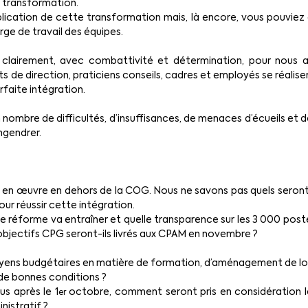
de transformation.
ication de cette transformation mais, là encore, vous pouviez di
rge de travail des équipes.
 clairement, avec combattivité et détermination, pour nous 
 de direction, praticiens conseils, cadres et employés se réalise
faite intégration. 
n nombre de difficultés, d’insuffisances, de menaces d’écueils et 
ngendrer.
 mis en œuvre en dehors de la COG. Nous ne savons pas quels seron
r réussir cette intégration.
e réforme va entraîner et quelle transparence sur les 3 000 pos
objectifs CPG seront-ils livrés aux CPAM en novembre ?
ns budgétaires en matière de formation, d’aménagement de locaux
de bonnes conditions ?
us après le 1
octobre, comment seront pris en considération les 
er 
nistratif ?