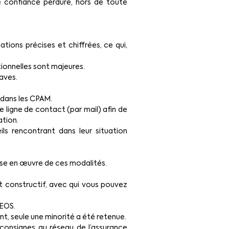
e confiance perdure, hors de toute 
tions précises et chiffrées, ce qui, 
ionnelles sont majeures.
aves.
 dans les CPAM.
e ligne de contact (par mail) afin de 
ation.
ils rencontrant dans leur situation 
ise en œuvre de ces modalités.
 constructif, avec qui vous pouvez 
DEOS.
, seule une minorité a été retenue.
 consignes au réseau de l’assurance 