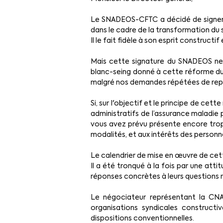
Le SNADEOS-CFTC a décidé de signer 
dans le cadre de la transformation du 
Il le fait fidèle à son esprit constructi
Mais cette signature du SNADEOS ne s
blanc-seing donné à cette réforme du
malgré nos demandes répétées de repo
Si, sur l'objectif et le principe de ce
administratifs de l’assurance maladie po
vous avez prévu présente encore trop d
modalités, et aux intérêts des person
Le calendrier de mise en œuvre de cett
Il a été tronqué à la fois par une att
réponses concrètes à leurs questions m
Le négociateur représentant la CNA
organisations syndicales construc
dispositions conventionnelles.