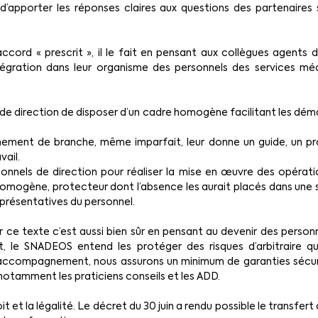
le d’apporter les réponses claires aux questions des partenaire
cord « prescrit », il le fait en pensant aux collègues agents d
ntégration dans leur organisme des personnels des services mé
de direction de disposer d’un cadre homogène facilitant les démar
ment de branche, même imparfait, leur donne un guide, un proce
vail.
nnels de direction pour réaliser la mise en œuvre des opératio
e homogène, protecteur dont l’absence les aurait placés dans une
eprésentatives du personnel.
 ce texte c’est aussi bien sûr en pensant au devenir des person
le SNADEOS entend les protéger des risques d’arbitraire qui 
accompagnement, nous assurons un minimum de garanties sécuris
notamment les praticiens conseils et les ADD. 
 et la légalité. Le décret du 30 juin a rendu possible le transfert à