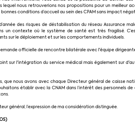
ns lequel nous retrouverions nos propositions pour un meilleur
onnes conditions d’accueil au sein des CPAM sans impact négatif
’année des risques de déstabilisation du réseau Assurance malad
ns un contexte où le système de santé est très fragilisé. C’es
ants sur le déploiement et sur les comportements individuels.
emande officielle de rencontre bilatérale avec l'équipe dirigean
int sur l'intégration du service médical mais également sur d'aut
s, que nous avons avec chaque Directeur général de caisse nati
uhaitons établir avec la CNAM dans l’intérêt des personnels de di
ons. 
cteur général, l’expression de ma considération distinguée.
EOS)