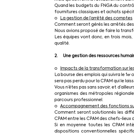
Quand les budgets du FNGA du contrôle
fournitures classiques et achats spéci
o   
La gestion de l’arrêté des comptes
Comment seront gérés les arrêtés des 
Nous avions proposé de faire la trans
Les équipes vont donc, en trois mois, 
qualité.
2.      Une gestion des ressources huma
o   
Impacts de la transformation sur le
La bourse des emplois qui suivra le 1
 
er
sera pas perdu pour la CPAM qui le laiss
Vous n’êtes pas sans savoir, et d’ailleu
organismes des métropoles régionales.
parcours professionnel.
o   
Accompagnement des fonctions su
Comment seront solutionnés les diffé
CPAM entre les CPAM des chefs-lieux 
Si en moyenne toutes les CPAM intèg
dispositions conventionnelles spécif