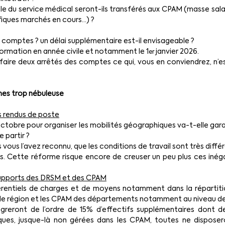
 du service médical seront-ils transférés aux CPAM (masse salari
fiques marchés en cours…) ?
comptes ? un délai supplémentaire est-il envisageable ?
formation en année civile et notamment le 1
 janvier 2026.
er
faire deux arrêtés des comptes ce qui, vous en conviendrez, n’es
ines trop nébuleuse
s rendus de poste
octobre pour organiser les mobilités géographiques va-t-elle garan
e partir ?
rs vous l’avez reconnu, que les conditions de travail sont très diff
 Cette réforme risque encore de creuser un peu plus ces inégali
pports des DRSM et des CPAM
rentiels de charges et de moyens notamment dans la répartitio
de région et les CPAM des départements notamment au niveau des
reront de l’ordre de 15% d’effectifs supplémentaires dont des
iques, jusque-là non gérées dans les CPAM, toutes ne disposer