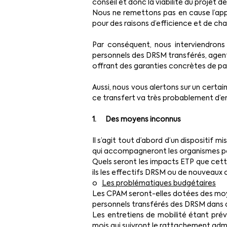
conseil et donc la viabilité du projet 
Nous ne remettons pas en cause l’appl
pour des raisons d’efficience et de cha
Par conséquent, nous interviendrons
personnels des DRSM transférés, agents
offrant des garanties concrètes de par
Aussi, nous vous alertons sur un certai
ce transfert va très probablement d’e
1.      Des moyens inconnus
Il s’agit tout d’abord d’un dispositif
qui accompagneront les organismes pou
Quels seront les impacts ETP que cett
ils les effectifs DRSM ou de nouveaux 
o   
Les problématiques budgétaires
Les CPAM seront-elles dotées des moye
personnels transférés des DRSM dans 
Les entretiens de mobilité étant prév
mois qui suivront le rattachement admi