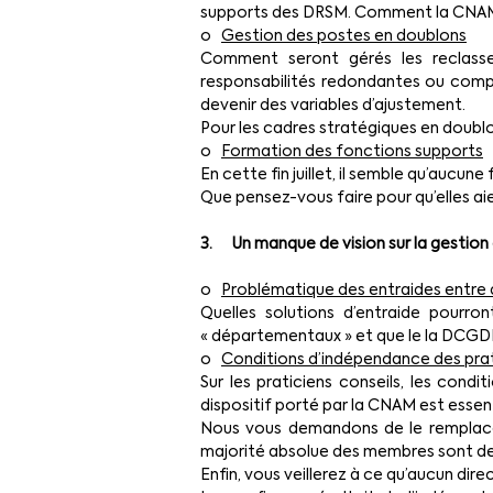
supports des DRSM. Comment la CNAM 
o   
Gestion des postes en doublons
Comment seront gérés les reclass
responsabilités redondantes ou compa
devenir des variables d’ajustement.
Pour les cadres stratégiques en doublon
o   
Formation des fonctions supports
En cette fin juillet, il semble qu’auc
Que pensez-vous faire pour qu’elles aie
3.      Un manque de vision sur la gestion
o   
Problématique des entraides entre
Quelles solutions d’entraide pourron
« départementaux » et que le la DCGDR 
o   
Conditions d’indépendance des prat
Sur les praticiens conseils, les cond
dispositif porté par la CNAM est esse
Nous vous demandons de le remplacer
majorité absolue des membres sont de
Enfin, vous veillerez à ce qu’aucun di