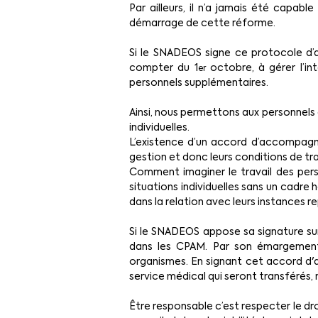
Par ailleurs, il n’a jamais été capab
démarrage de cette réforme.
Si le SNADEOS signe ce protocole d’ac
compter du 1
 octobre, à gérer l’i
er
personnels supplémentaires.
Ainsi, nous permettons aux personnels 
individuelles.
L’existence d’un accord d’accompagne
gestion et donc leurs conditions de tra
Comment imaginer le travail des perso
situations individuelles sans un cadr
dans la relation avec leurs instances r
Si le SNADEOS appose sa signature sur
dans les CPAM. Par son émargement, 
organismes. En signant cet accord d'
service médical qui seront transférés, 
Être responsable c’est respecter le droit