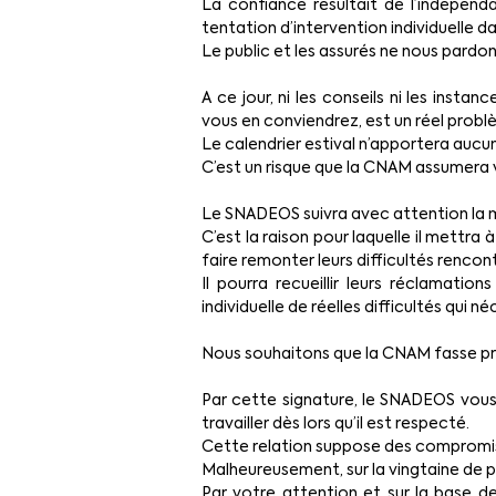
La confiance résultait de l’indépend
tentation d’intervention individuelle da
Le public et les assurés ne nous pardon
A ce jour, ni les conseils ni les insta
vous en conviendrez, est un réel probl
Le calendrier estival n’apportera aucu
C’est un risque que la CNAM assumera vi
Le SNADEOS suivra avec attention la m
C’est la raison pour laquelle il mettra 
faire remonter leurs difficultés renc
Il pourra recueillir leurs réclamatio
individuelle de réelles difficultés qui 
Nous souhaitons que la CNAM fasse pre
Par cette signature, le SNADEOS vous 
travailler dès lors qu’il est respecté.
Cette relation suppose des compromis
Malheureusement, sur la vingtaine de
Par votre attention et sur la base de