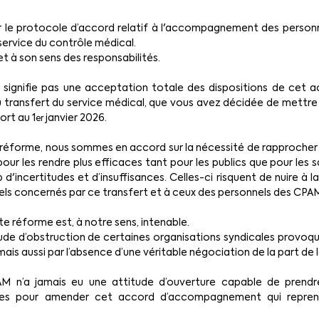
le protocole d’accord relatif à l'accompagnement des personne
service du contrôle médical.
f et à son sens des responsabilités.
ignifie pas une acceptation totale des dispositions de cet ac
 transfert du service médical, que vous avez décidée de mettr
rt au 1
 janvier 2026.
er
tte réforme, nous sommes en accord sur la nécessité de rapprocher 
ur les rendre plus efficaces tant pour les publics que pour les sal
'incertitudes et d’insuffisances. Celles-ci risquent de nuire à 
nels concernés par ce transfert et à ceux des personnels des CPA
e réforme est, à notre sens, intenable.
itude d’obstruction de certaines organisations syndicales provoqu
ais aussi par l’absence d’une véritable négociation de la part de
M n’a jamais eu une attitude d’ouverture capable de prendr
tives pour amender cet accord d’accompagnement qui reprend