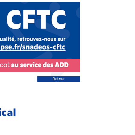
Retour
ical