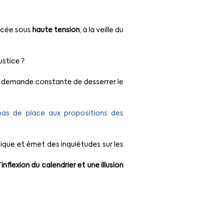
acée sous 
haute tension
, à la veille du 
stice ?
e demande constante de desserrer le 
 pas de place aux propositions des 
gique et émet des inquiétudes sur les 
lexion du calendrier et une illusion 