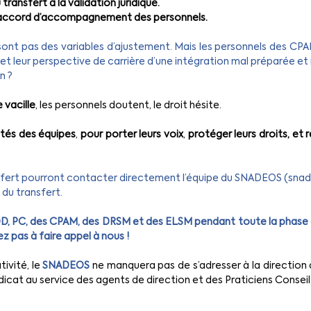
transfert à la validation juridique.
 l’accord d’accompagnement des personnels.
ont pas des variables d’ajustement. Mais les personnels des CPAM 
le et leur perspective de carrière d’une intégration mal préparée 
n ?
 vacille
, les personnels doutent, le droit hésite.
tés des équipes
, 
pour porter leurs voix
, 
protéger leurs droits, et 
sfert pourront contacter directement l’équipe du SNADEOS (
snad
 du transfert.
DD, PC, des CPAM, des DRSM et des ELSM pendant toute la phase 
z pas à faire appel à nous !
vité, le 
SNADEOS
 ne manquera pas de s’adresser à la direction 
dicat au service des agents de direction et des Praticiens Conseil