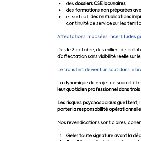
des 
dossiers CSE lacunaires
,
des 
formations non préparées avec
et surtout, 
des mutualisations imp
continuité de service sur les territo
Affectations imposées, incertitudes gé
Dès le 2 octobre, des milliers de coll
d’affectation sans visibilité réelle sur le
Le transfert devient un saut dans le bro
La dynamique du projet ne saurait être
leur quotidien professionnel dans trois
Les risques psychosociaux guettent
,
porter la responsabilité opérationnelle
Nos revendications sont claires, cohér
Geler toute signature avant la décis