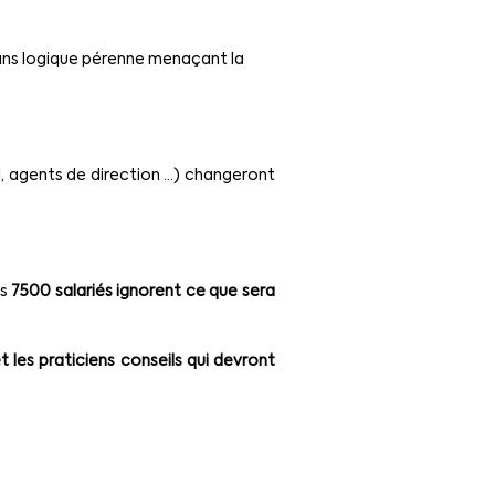
ans logique pérenne menaçant la 
l, agents de direction …) changeront 
s 
7500 salariés ignorent ce que sera 
t les praticiens conseils qui devront 