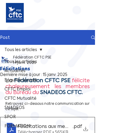
Post
Tous les articles
Fédération CFTC PSE
Tous les articles
14 janv. 2025
Félicitations
Actualités
Dernière mise à jour :
15 janv. 2025
La 
Fédération CFTC PSE 
félicite 
Sécurite sociale
chaleureusement les membres 
CFTC Emploi
du Bureau du 
SNADEOS CFTC.
CFTC Mutualité
Retrouvez ci-dessous notre communication sur 
SNADEOS
ce sujet : 
SPOR
Félicitations aux membres du Bureau SNADEOS 
.pdf
FORMATION
Télécharger PDF • 565KB