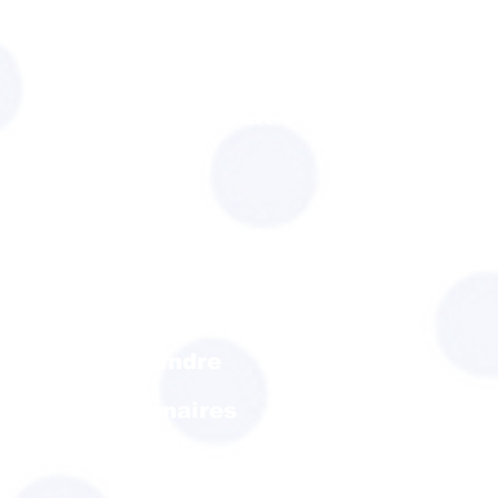
SPOR
MUTUALITE
ACTEURS DU LIEN SOCIAL
CFTC EMPLOI
UFR
Formations fédérales
Nous connaitre
Nous rejoindre
Nos partenaires
BONS PLANS