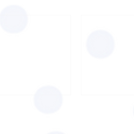
s à notre
C Famille
INC Maladie