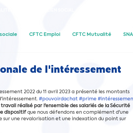
LITE
ACTEURS DU LIEN SOCIAL
CFTC EMPLOI
UFR
sociale
CFTC Emploi
CFTC Mutualité
SN
ALE
UFR
Fédération CFTC PSE
onale de l'intéressement
essement 2022 du 11 avril 2023 a présenté les montants 
'intéressement. 
#pouvoirdachat
#prime
#intéressemen
avail réalisé par l'ensemble des salariés de la Sécurité 
e dispositif 
que nous défendons en complément d'une 
 sur une revalorisation et une indexation du point sur 