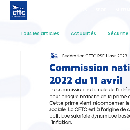
Accueil
SNADEOS
SPOR
MUTUA
Tous les articles
Actualités
Sécurite 
Fédération CFTC PSE
11 avr. 2023
SPOR
FORMATION
MISSION LOC
Commission nati
2022 du 11 avril
Communiqué intersyndical
La commission nationale de l'intér
pour chaque branche de la prime d
Cette prime vient récompenser le tr
sociale. La CFTC est à l'origine de c
politique salariale dynamique basée
l'inflation.