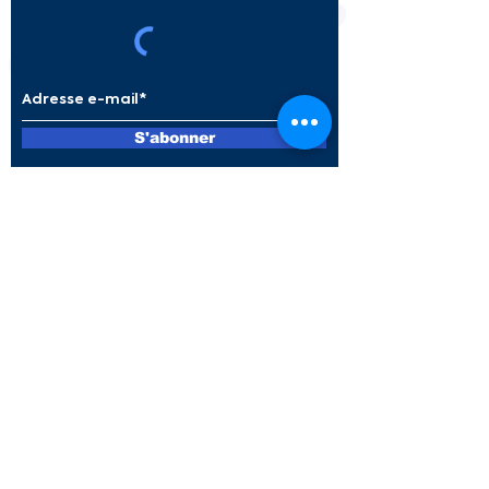
INC Maladie
S'abonner
Nos partenaires