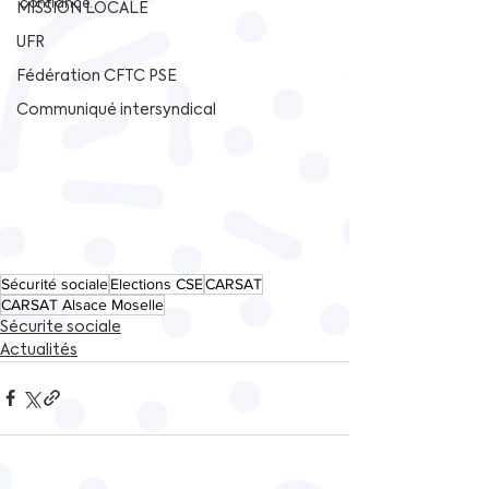
confiance.
MISSION LOCALE
UFR
Fédération CFTC PSE
Communiqué intersyndical
Sécurité sociale
Elections CSE
CARSAT
CARSAT Alsace Moselle
Sécurite sociale
Actualités