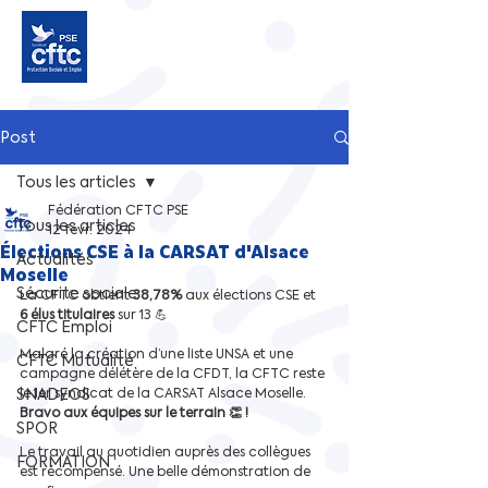
Post
Tous les articles
Fédération CFTC PSE
Tous les articles
12 févr. 2024
Élections CSE à la CARSAT d'Alsace
Actualités
Moselle
Sécurite sociale
La CFTC obtient 
38,78%
 aux élections CSE et 
6 élus titulaires 
sur 13 💪
CFTC Emploi
Malgré la création d’une liste UNSA et une 
CFTC Mutualité
campagne délétère de la CFDT, la CFTC reste 
SNADEOS
le 1er syndicat de la CARSAT Alsace Moselle.
Bravo aux équipes sur le terrain 👏 !
SPOR
Le travail au quotidien auprès des collègues 
FORMATION
est récompensé. Une belle démonstration de 