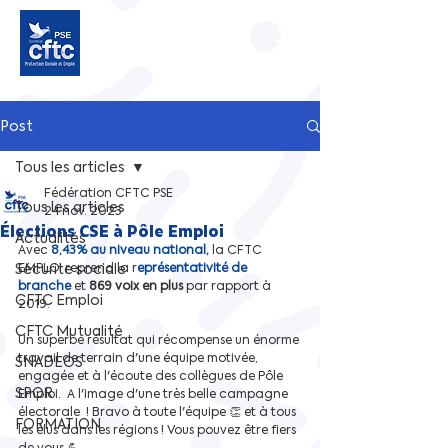
Post
Tous les articles
Fédération CFTC PSE
Tous les articles
24 nov. 2023
Élections CSE à Pôle Emploi
Actualités
Avec 
8,43% au niveau national,
 la CFTC 
Sécurite sociale
EMPLOI reprend la r
eprésentativité de 
branche 
et 
869 voix en plus
 par rapport à 
CFTC Emploi
2019.  
CFTC Mutualité
Un superbe résultat qui récompense un énorme 
travail de terrain d'une équipe motivée, 
SNADEOS
engagée et à l'écoute des collègues de Pôle 
SPOR
Emploi.  A l'image d'une très belle campagne 
électorale  ! Bravo à toute l'équipe 👏 et à tous 
FORMATION
les élus dans les régions ! Vous pouvez être fiers 