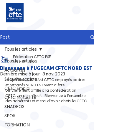
Post
Tous les articles
Fédération CFTC PSE
Tous les articles
20 déc. 2022
Bienvenue à l'UGECAM CFTC NORD EST
Actualités
Dernière mise à jour :
8 nov. 2023
Sécurite sociale
Le syndicat UGECAM CFTC employés cadres 
et retraités NORD EST vient d'être 
CFTC Emploi
officiellement affilié à la confédération 
CFTC, on s'en réjouit ! Bienvenue à l'ensemble 
CFTC Mutualité
des adhérents et merci d'avoir choisi la CFTC 
SNADEOS
! 
SPOR
FORMATION