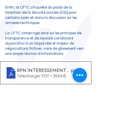
Enfin, la CFTC s’inquiète du poids de la 
Direction de la Sécurité sociale (DSS) pour 
certains sujets et dans la discussion sur les 
annexes techniques.
La CFTC s’interroge ainsi sur les principes de 
transparence et de loyauté conduisant 
aujourd’hui à un risque réel et majeur de 
négociations fictives, voire de glissement vers 
une simple réunion d’informations.
RPN INTERESSEMENT - Négociation des Annexes
.pdf
Télécharger PDF • 366KB
Note technique de notre partenaire METIS du 
mois de mai : 
La PRIME DE PARTAGE DE LA VALEUR (PPV)
PPV pour CFTC PSEMai26
.pdf
Télécharger PDF • 427KB