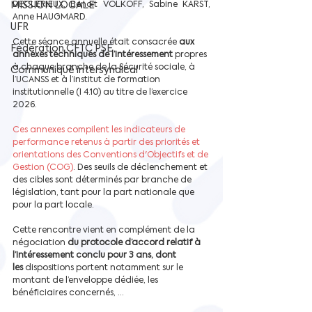
MISSION LOCALE
DECLERIEUX, Benoit VOLKOFF, Sabine KARST, 
Anne HAUGMARD.
UFR
Cette séance annuelle était consacrée 
aux 
Fédération CFTC PSE
annexes techniques de l’intéressement
 propres 
à chaque branche de la Sécurité sociale, à 
Communiqué intersyndical
l’UCANSS et à l’institut de formation 
institutionnelle (I 4.10) au titre de l’exercice 
2026.
Ces annexes compilent les indicateurs de 
performance retenus à partir des priorités et 
orientations des Conventions d'Objectifs et de 
Gestion (COG)
. Des seuils de déclenchement et 
des cibles sont déterminés par branche de 
législation, tant pour la part nationale que 
pour la part locale.
Cette rencontre vient en complément de la 
négociation 
du protocole d’accord relatif à 
l’intéressement conclu pour 3 ans, dont 
les
 dispositions portent notamment sur le 
montant de l’enveloppe dédiée, les 
bénéficiaires concernés, …