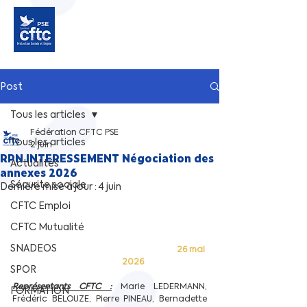
Post
Tous les articles
Fédération CFTC PSE
Tous les articles
2 juin
RPN INTERESSEMENT Négociation des
Actualités
annexes 2026
Sécurite sociale
Dernière mise à jour :
4 juin
CFTC Emploi
CFTC Mutualité
SNADEOS
26 mai 
2026
SPOR
Représentants CFTC :
 Marie LEDERMANN, 
FORMATION
Frédéric BELOUZE, Pierre PINEAU, Bernadette 