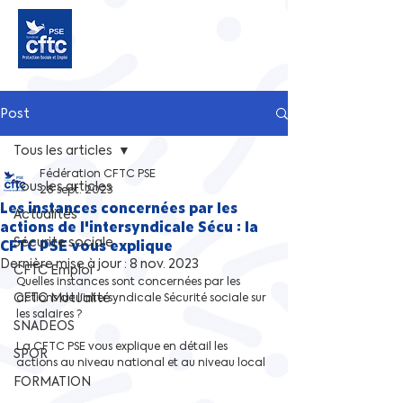
Post
Tous les articles
Fédération CFTC PSE
Tous les articles
28 sept. 2023
Les instances concernées par les
Actualités
actions de l'intersyndicale Sécu : la
Sécurite sociale
CFTC PSE vous explique
Dernière mise à jour :
8 nov. 2023
CFTC Emploi
Quelles instances sont concernées par les 
CFTC Mutualité
actions de l'intersyndicale Sécurité sociale sur 
les salaires ? 
SNADEOS
La CFTC PSE vous explique en détail les 
SPOR
actions au niveau national et au niveau local
FORMATION