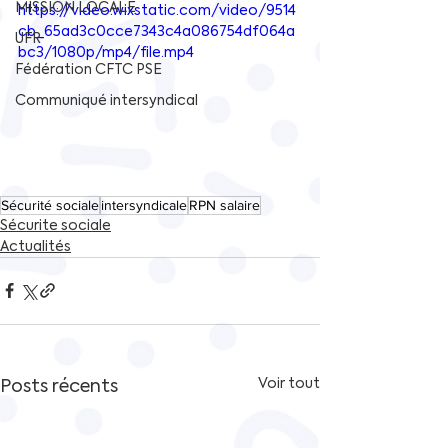
MISSION LOCALE
https://video.wixstatic.com/video/9514
cb_65ad3c0cce7343c4a086754df064a
UFR
bc3/1080p/mp4/file.mp4
Fédération CFTC PSE
Communiqué intersyndical
Sécurité sociale
intersyndicale
RPN salaire
Sécurite sociale
Actualités
Posts récents
Voir tout