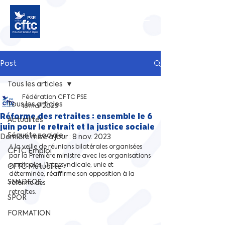
Post
Tous les articles
Fédération CFTC PSE
Tous les articles
16 mai 2023
Réforme des retraites : ensemble le 6
Actualités
juin pour le retrait et la justice sociale
Sécurite sociale
Dernière mise à jour :
8 nov. 2023
A la veille de réunions bilatérales organisées 
CFTC Emploi
par la Première ministre avec les organisations
syndicales, l’intersyndicale, unie et 
CFTC Mutualité
déterminée, réaffirme son opposition à la 
SNADEOS
réforme des
retraites. 
SPOR
FORMATION