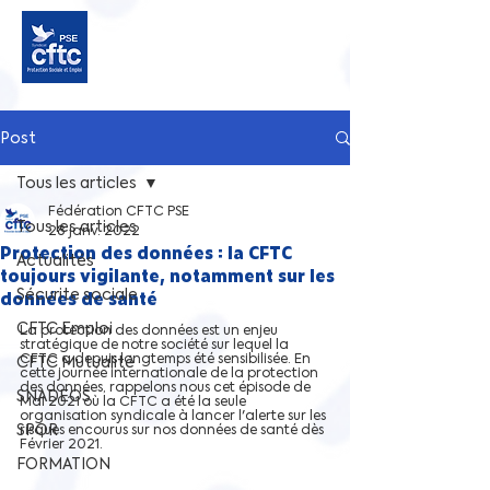
Post
Tous les articles
Fédération CFTC PSE
Tous les articles
28 janv. 2022
Protection des données : la CFTC
Actualités
toujours vigilante, notamment sur les
Sécurite sociale
données de santé
CFTC Emploi
La protection des données est un enjeu 
stratégique de notre société sur lequel la 
CFTC a depuis longtemps été sensibilisée. En 
CFTC Mutualité
cette journée internationale de la protection 
des données, rappelons nous cet épisode de 
SNADEOS
Mai 2021 où la CFTC a été la seule 
organisation syndicale à lancer l'alerte sur les 
SPOR
risques encourus sur nos données de santé dès 
Février 2021.
FORMATION