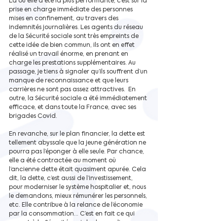
Là où elle a été la plus performante, c’est sur la 
prise en charge immédiate des personnes 
mises en confinement, au travers des 
indemnités journalières. Les agents du réseau 
de la Sécurité sociale sont très empreints de 
cette idée de bien commun, ils ont en effet 
réalisé un travail énorme, en prenant en 
charge les prestations supplémentaires. Au 
passage, je tiens à signaler qu’ils souffrent d’un 
manque de reconnaissance et que leurs 
carrières ne sont pas assez attractives.  En 
outre, la Sécurité sociale a été immédiatement 
efficace, et dans toute la France, avec ses 
brigades Covid.
En revanche, sur le plan financier, la dette est 
tellement abyssale que la jeune génération ne 
pourra pas l’éponger à elle seule. Par chance, 
elle a été contractée au moment où 
l’ancienne dette était quasiment apurée. Cela 
dit, la dette, c’est aussi de l’investissement, 
pour moderniser le système hospitalier et, nous 
le demandons, mieux rémunérer les personnels, 
etc. Elle contribue à la relance de l’économie 
par la consommation… C’est en fait ce qui 