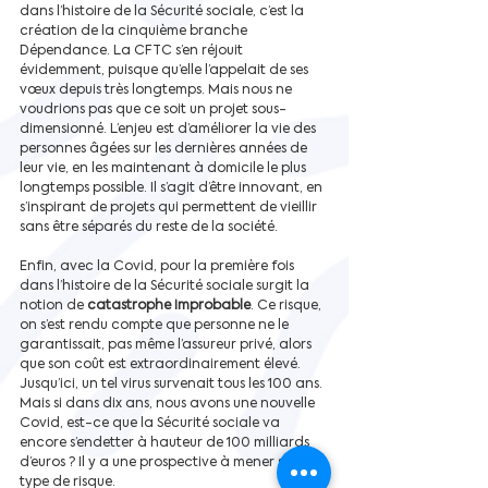
dans l’histoire de la Sécurité sociale, c’est la 
création de la cinquième branche 
Dépendance. La CFTC s’en réjouit 
évidemment, puisque qu’elle l’appelait de ses 
vœux depuis très longtemps. Mais nous ne 
voudrions pas que ce soit un projet sous-
dimensionné. L’enjeu est d’améliorer la vie des 
personnes âgées sur les dernières années de 
leur vie, en les maintenant à domicile le plus 
longtemps possible. Il s’agit d’être innovant, en 
s’inspirant de projets qui permettent de vieillir 
sans être séparés du reste de la société.
Enfin, avec la Covid, pour la première fois 
dans l’histoire de la Sécurité sociale surgit la 
notion de 
catastrophe improbable
. Ce risque, 
on s’est rendu compte que personne ne le 
garantissait, pas même l’assureur privé, alors 
que son coût est extraordinairement élevé. 
Jusqu’ici, un tel virus survenait tous les 100 ans. 
Mais si dans dix ans, nous avons une nouvelle 
Covid, est-ce que la Sécurité sociale va 
encore s’endetter à hauteur de 100 milliards 
d’euros ? Il y a une prospective à mener sur ce 
type de risque.