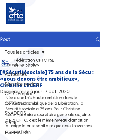
Post
Tous les articles
Fédération CFTC PSE
Tous les articles
6 oct. 2020
[#Sécuritésociale] 75 ans de la Sécu :
Actualités
«nous devons être ambitieux»,
Sécurite sociale
Christine LECERF
Dernière mise à jour :
7 oct. 2020
CFTC Emploi
Née d’une très haute ambition dans le 
CFTC Mutualité
contexte dramatique de la Libération, la 
Sécurité sociale a 75 ans. Pour Christine 
SNADEOS
Lecerf, première secrétaire générale adjointe 
de la CFTC, c’est le même niveau d’ambition 
SPOR
qu’exige la crise sanitaire que nous traversons 
aujourd’hui.
FORMATION