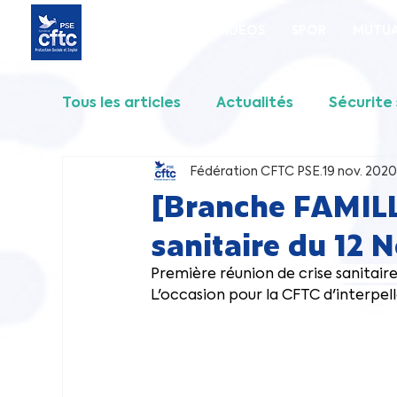
Accueil
SNADEOS
SPOR
MUTUA
Tous les articles
Actualités
Sécurite 
Fédération CFTC PSE
19 nov. 2020
SPOR
FORMATION
MISSION LOC
[Branche FAMILL
sanitaire du 12
Communiqué intersyndical
Première réunion de crise sanitair
L'occasion pour la CFTC d'interpelle