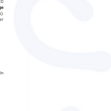
D 
e 
. 
r 
n 