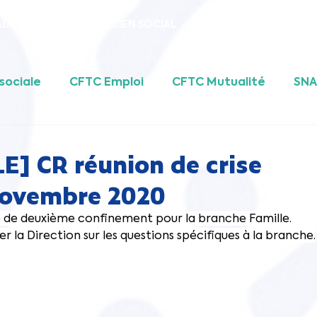
LITE
ACTEURS DU LIEN SOCIAL
CFTC EMPLOI
UFR
sociale
CFTC Emploi
CFTC Mutualité
SN
ALE
UFR
Fédération CFTC PSE
E] CR réunion de crise
 Novembre 2020
e de deuxième confinement pour la branche Famille. 
r la Direction sur les questions spécifiques à la branche.