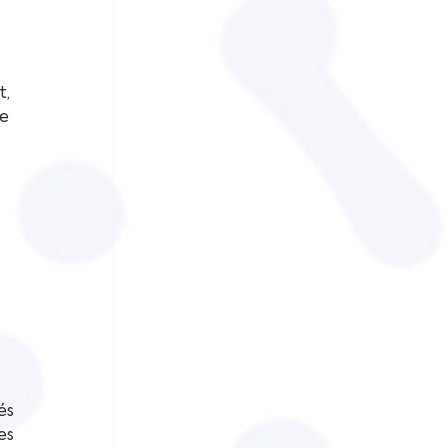
 
, 
e 
s 
s 