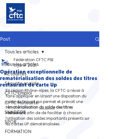
Post
Tous les articles
Fédération CFTC PSE
Tous les articles
15 janv. 2021
Opération exceptionnelle de
Actualités
rematérialisation des soldes des titres
Sécurite sociale
restaurant de carte Up
En région Rhône-Alpes, la CFTC a réussi à 
CFTC Emploi
faire appliquer en Urssaf une disposition du 
code du travail qui permet et prévoit une 
CFTC Mutualité
rématérialisation 
du solde
 des titres 
SNADEOS
restaurant
 afin de de faciliter à chacun 
l’utilisation des soldes importants présents sur 
SPOR
les cartes UP dématérialisées.
FORMATION