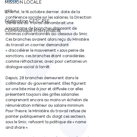
travail
.
MISSION LOCALE
UFR
En effet,
 le 16 octobre dernier, date de la 
conférence sociale sur les salaires, la Direction 
Fédération CFTC PSE
Générale du Travail dénombrait une 
soixantaine de branches disposant de 
Communiqué intersyndical
minimas conventionnels au-dessous du Smic. 
Ces branches avaient alors reçu du Ministère 
du travail un courrier demandant 
« d’accélérer le mouvement » sous peine de 
sanctions, ces branches étant considérées 
comme réfractaires, avec pour certaines un 
dialogue social à l’arrêt.
Depuis, 28 branches demeurent dans le 
collimateur du gouvernement. Elles figurent 
sur une liste mise à jour et diffusée car elles 
présentent toujours des grilles salariales 
comprenant encore au moins un échelon de 
rémunération inférieur au salaire minimum. 
Pour l’heure, le Ministère du travail refuse de 
pointer publiquement du doigt ces secteurs 
sous le Smic, refusant la politique de « name 
and share ».