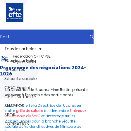
Post
Tous les articles
Fédération CFTC PSE
Tous les articles
12 janv. 2024
Programme des négociations 2024-
Actualités
2026
Sécurite sociale
CFTC Emploi
La Directrice de l’Ucanss, Mme Bertin, présente 
ses vœux à l’ensemble des participants.
CFTC Mutualité
SNADEOS
La CFTC alerte la Directrice de l’Ucanss sur 
notre
grille de salaire
 qui dénombre 
3 niveaux 
SPOR
en-dessous du SMIC
 et l’interroge sur les 
conséquences pour la branche Sécurité 
FORMATION
sociale au vu des directives du Ministère du 