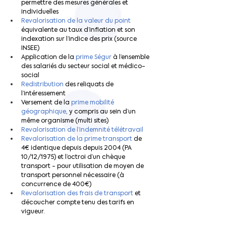
permettre des mesures générales et 
individuelles
Revalorisation de la valeur du point 
équivalente au taux d’inflation et son 
indexation sur l’indice des prix (source 
INSEE)
Application de la 
prime Ségur 
à l’ensemble 
des salariés du secteur social et médico-
social
Redistribution
des reliquats de 
l’intéressement
Versement de la 
prime mobilité 
géographique
, y compris au sein d’un 
même organisme (multi sites)
Revalorisation de l’indemnité télétravail
Revalorisation de la prime transport 
de 
4€ identique depuis depuis 2004 (PA 
10/12/1975) et l’octroi d’un chèque 
transport - pour utilisation de moyen de 
transport personnel nécessaire (à 
concurrence de 400€)
Revalorisation des frais de transport 
et 
découcher compte tenu des tarifs en 
vigueur.