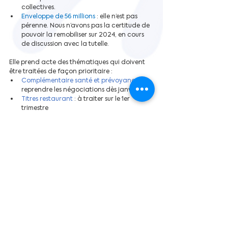
collectives.
Enveloppe de 56 millions
 : elle n’est pas 
pérenne. Nous n’avons pas la certitude de 
pouvoir la remobiliser sur 2024, en cours 
de discussion avec la tutelle.
Elle prend acte des thématiques qui doivent 
être traitées de façon prioritaire :
Complémentaire santé et prévoyance 
: 
reprendre les négociations dès janvier
Titres restaurant 
: à traiter sur le 1er 
trimestre
Intéressement 
: annexes à négocier sur le 
1er semestre
Extension de la prime Ségur 
: nous devons 
attendre la réponse de la tutelle et les 
enveloppes complémentaires
Accords à terme échu 
: possibilité à 
étudier de passer par un avenant.
Elle entend la forte demande des OS sur la 
négociation salariale 2024 
dès le 1er trimestre 
qu’elle portera au 
COMEX du 11 janvier
 ainsi 
que les autres demandes. Un projet sera 
envoyé dès que possible avant sa 